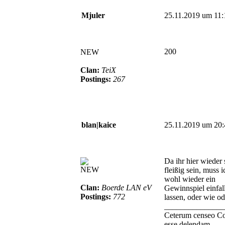
Mjuler
25.11.2019 um 11:
200
NEW
Clan:
TeiX
Postings:
267
blan|kaice
25.11.2019 um 20:
Da ihr hier wieder 
NEW
fleißig sein, muss i
wohl wieder ein
Clan:
Boerde LAN eV
Gewinnspiel einfal
Postings:
772
lassen, oder wie o
_______________
Ceterum censeo C
esse delendam