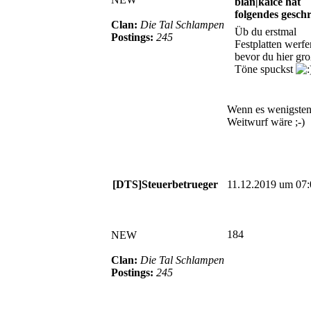
blan|kaice hat
folgendes gesch
Clan:
Die Tal Schlampen
Üb du erstmal
Postings:
245
Festplatten werfe
bevor du hier gr
Töne spuckst
Wenn es wenigsten
Weitwurf wäre ;-)
[DTS]Steuerbetrueger
11.12.2019 um 07:
184
NEW
Clan:
Die Tal Schlampen
Postings:
245