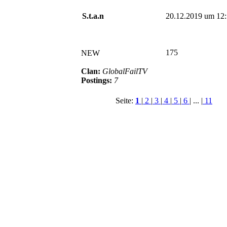
S.t.a.n
20.12.2019 um 12
175
NEW
Clan:
GlobalFailTV
Postings:
7
Seite:
1
|
2
|
3
|
4
|
5
|
6
| ... |
11
© BoerdeLAN e.V.
-