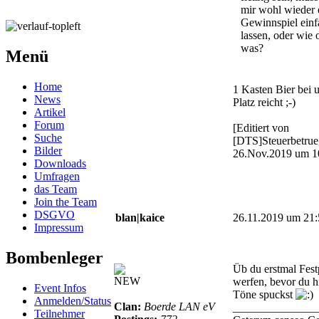
mir wohl wieder 
Gewinnspiel einf
lassen, oder wie 
was?
Menü
Home
1 Kasten Bier bei 
News
Platz reicht ;-)
Artikel
Forum
[Editiert von
Suche
[DTS]Steuerbetrue
Bilder
26.Nov.2019 um 1
Downloads
Umfragen
das Team
Join the Team
DSGVO
blan|kaice
26.11.2019 um 21:
Impressum
Bombenleger
Üb du erstmal Fest
NEW
werfen, bevor du h
Event Infos
Töne spuckst
Anmelden/Status
Clan:
Boerde LAN eV
_______________
Teilnehmer