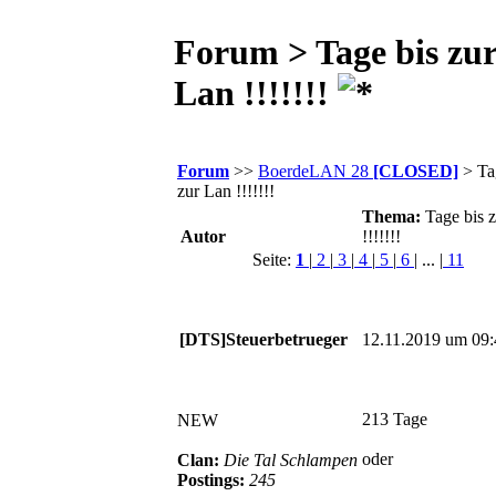
Forum > Tage bis zu
Lan !!!!!!!
Forum
>>
BoerdeLAN 28
[CLOSED]
> Ta
zur Lan !!!!!!!
Thema:
Tage bis 
Autor
!!!!!!!
Seite:
1
|
2
|
3
|
4
|
5
|
6
| ... |
11
[DTS]Steuerbetrueger
12.11.2019 um 09:
213 Tage
NEW
oder
Clan:
Die Tal Schlampen
Postings:
245