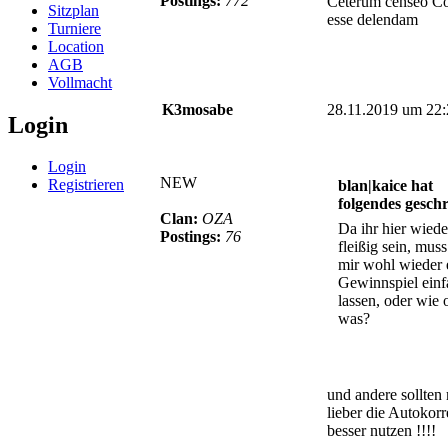
Postings:
772
Ceterum censeo C
Sitzplan
esse delendam
Turniere
Location
AGB
Vollmacht
K3mosabe
28.11.2019 um 22:
Login
Login
NEW
Registrieren
blan|kaice hat
folgendes gesch
Clan:
OZA
Da ihr hier wiede
Postings:
76
fleißig sein, muss
mir wohl wieder 
Gewinnspiel einf
lassen, oder wie 
was?
und andere sollten
lieber die Autokorr
besser nutzen !!!!