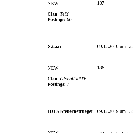
187
NEW
Clan:
TeiX
Postings:
66
S.t.a.n
09.12.2019 um 12
186
NEW
Clan:
GlobalFailTV
Postings:
7
[DTS]Steuerbetrueger
09.12.2019 um 13
NEW