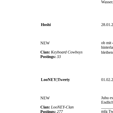
Wasser
Hoshi
28.01.
ob mit 
NEW
hinterl
Clan:
Keyboard Cowboys
bleibe
Postings:
33
LooNEY|Tweety
01.02.
Juhu e
NEW
Endlich
_____
Clan:
LooNEY-Clan
mfg Tw
Postings:
277