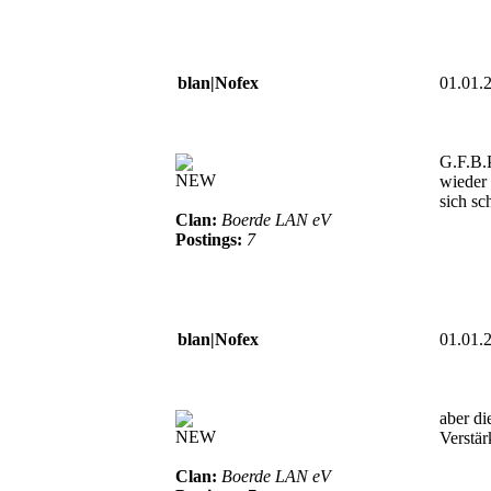
blan|Nofex
01.01.
G.F.B.P
NEW
wieder 
sich sc
Clan:
Boerde LAN eV
Postings:
7
blan|Nofex
01.01.
aber di
NEW
Verstä
Clan:
Boerde LAN eV