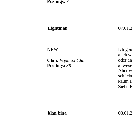
Postings:
7
Lightman
07.01.
Ich gl
NEW
auch wi
oder a
Clan:
Equinox-Clan
anwese
Postings:
38
Aber wi
schücht
kaum a
Siehe 
blan|bina
08.01.