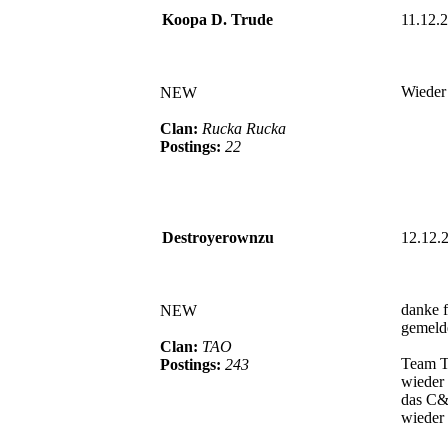
Koopa D. Trude
11.12.
Wieder
NEW
Clan:
Rucka Rucka
Postings:
22
Destroyerownzu
12.12.
danke f
NEW
gemeld
Clan:
TAO
Team T
Postings:
243
wieder 
das C&
wieder 