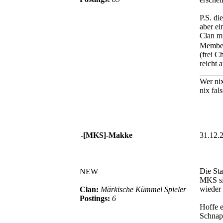
P.S. di
aber ei
Clan mi
Member
(frei C
reicht a
_____
Wer nix
nix fal
-[MKS]-Makke
31.12.
Die Sta
NEW
MKS si
wieder 
Clan:
Märkische Kümmel Spieler
Postings:
6
Hoffe e
Schnap