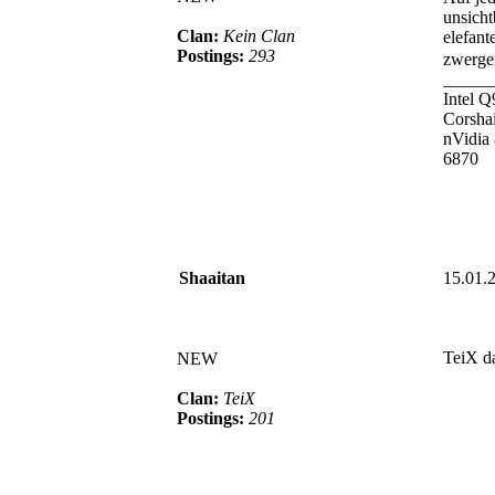
unsicht
Clan:
Kein Clan
elefant
Postings:
293
zwerge
_____
Intel 
Corsha
nVidia
6870
Shaaitan
15.01.
TeiX da
NEW
Clan:
TeiX
Postings:
201