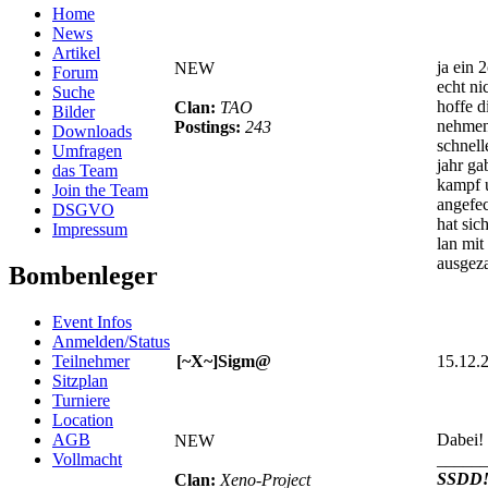
Home
News
Artikel
ja ein 
NEW
Forum
echt ni
Suche
hoffe d
Clan:
TAO
Bilder
nehmen
Postings:
243
Downloads
schnell
Umfragen
jahr ga
das Team
kampf 
Join the Team
angefec
DSGVO
hat sic
Impressum
lan mit
ausgeza
Bombenleger
Event Infos
Anmelden/Status
Teilnehmer
[~X~]Sigm@
15.12.
Sitzplan
Turniere
Location
AGB
Dabei!
NEW
Vollmacht
_____
SSDD
Clan:
Xeno-Project