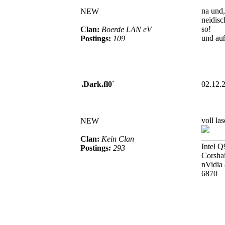
na und,
NEW
neidisc
so!
Clan:
Boerde LAN eV
und auß
Postings:
109
.Dark.fl0`
02.12.
voll la
NEW
_____
Clan:
Kein Clan
Intel 
Postings:
293
Corsha
nVidia
6870