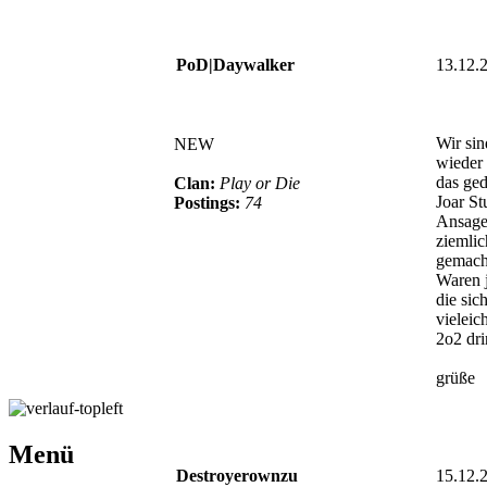
PoD|Daywalker
13.12.
Wir sin
NEW
wieder 
das ged
Clan:
Play or Die
Joar St
Postings:
74
Ansage,
ziemlic
gemach
Waren j
die sic
vieleich
2o2 dr
grüße
Menü
Destroyerownzu
15.12.