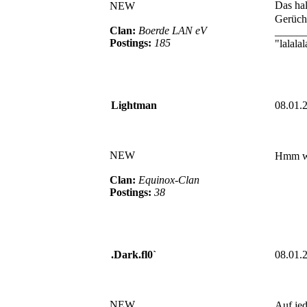
Das hal
NEW
Gerüc
Clan:
Boerde LAN eV
_____
Postings:
185
"lalalal
Lightman
08.01.
NEW
Hmm w
Clan:
Equinox-Clan
Postings:
38
.Dark.fl0`
08.01.
NEW
Auf jed