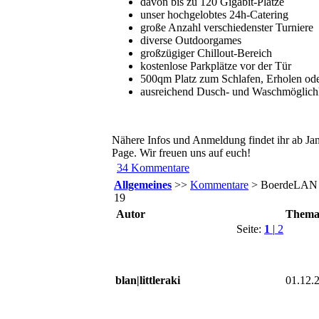
davon bis zu 120 Gigabit-Plätze
unser hochgelobtes 24h-Catering
große Anzahl verschiedenster Turniere
diverse Outdoorgames
großzügiger Chillout-Bereich
kostenlose Parkplätze vor der Tür
500qm Platz zum Schlafen, Erholen o
ausreichend Dusch- und Waschmöglich
Nähere Infos und Anmeldung findet ihr ab Jan
Page. Wir freuen uns auf euch!
34 Kommentare
Allgemeines
>>
Kommentare
> BoerdeLAN
19
Autor
Them
Seite:
1
|
2
blan|littleraki
01.12.