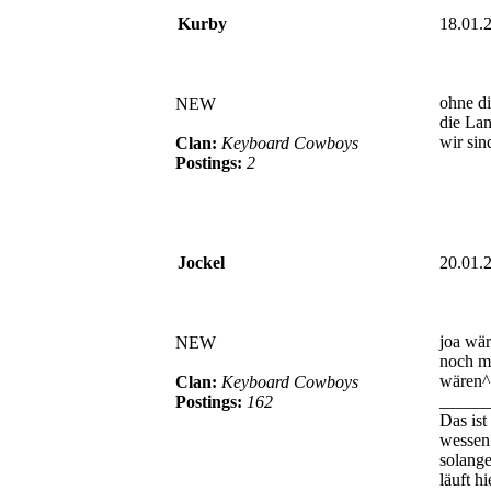
Kurby
18.01.
ohne d
NEW
die Lan
wir sin
Clan:
Keyboard Cowboys
Postings:
2
Jockel
20.01.
joa wär
NEW
noch m
wären
Clan:
Keyboard Cowboys
_____
Postings:
162
Das ist
wessen 
solange
läuft h