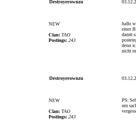
Destroyerownzu
03.12.
hallo w
NEW
einer B
damit s
Clan:
TAO
postein
Postings:
243
denn i
nicht m
Destroyerownzu
03.12.
PS: Seh
NEW
um sach
verges
Clan:
TAO
Postings:
243