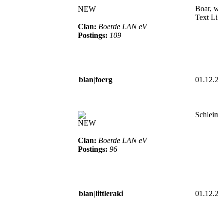
Boar, w
NEW
Text Li
Clan:
Boerde LAN eV
Postings:
109
blan|foerg
01.12.
Schlei
NEW
Clan:
Boerde LAN eV
Postings:
96
blan|littleraki
01.12.