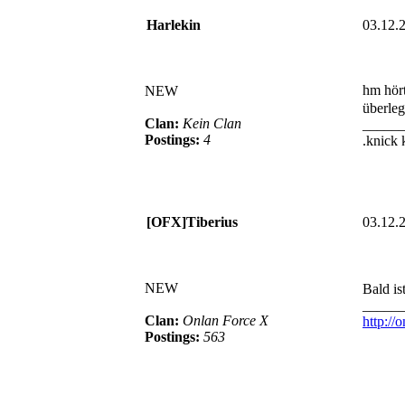
Harlekin
03.12.
hm hört
NEW
überle
Clan:
Kein Clan
_____
Postings:
4
.knick 
[OFX]Tiberius
03.12.
NEW
Bald i
_____
Clan:
Onlan Force X
http://
Postings:
563