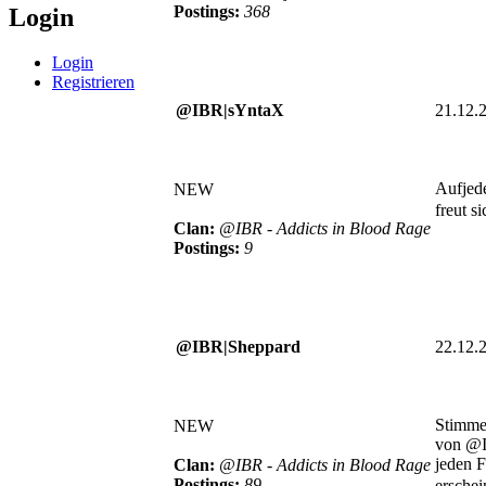
Postings:
368
Login
Login
Registrieren
@IBR|sYntaX
21.12.
Aufjed
NEW
freut s
Clan:
@IBR - Addicts in Blood Rage
Postings:
9
@IBR|Sheppard
22.12.
Stimme
NEW
von @I
jeden F
Clan:
@IBR - Addicts in Blood Rage
Postings:
89
ersche