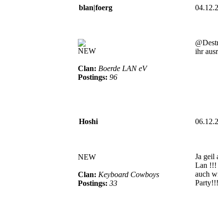
blan|foerg
04.12.
@Destr
NEW
ihr aus
Clan:
Boerde LAN eV
Postings:
96
Hoshi
06.12.
Ja geil
NEW
Lan !!
auch wi
Clan:
Keyboard Cowboys
Party!!
Postings:
33