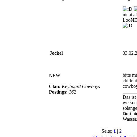
nicht a
LooNE
Jockel
03.02.
bitte m
NEW
chillou
cowboy
Clan:
Keyboard Cowboys
_____
Postings:
162
Das ist
wessen 
solange
läuft h
Wasser
Seite:
1
|
2