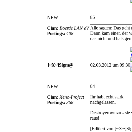
85
NEW
_________________
Alle sagten: Das geht 
Clan:
Boerde LAN eV
Dann kam einer, der w
Postings:
408
das nicht und hats gem
[~X~]Sigm@
02.03.2012 um 09:30
84
NEW
Ihr habt echt stark
Clan:
Xeno-Project
nachgelassen.
Postings:
368
Destroyerownzu - sie 
raus!
[Editiert von [~X~]