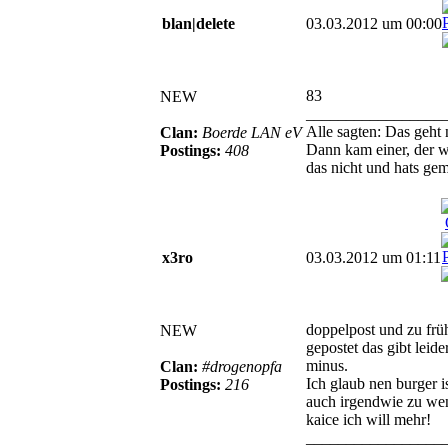
blan|delete
03.03.2012 um 00:00
83
NEW
_________________
Alle sagten: Das geht 
Clan:
Boerde LAN eV
Dann kam einer, der w
Postings:
408
das nicht und hats gem
x3ro
03.03.2012 um 01:11
doppelpost und zu frü
NEW
gepostet das gibt leide
minus.
Clan:
#drogenopfa
Ich glaub nen burger i
Postings:
216
auch irgendwie zu wen
kaice ich will mehr!
_________________