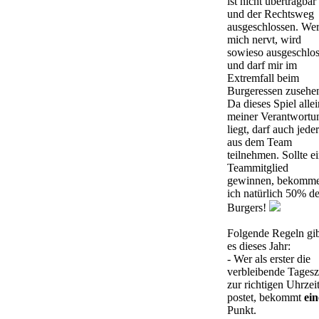
ist nicht übertragbar
und der Rechtsweg
ausgeschlossen. We
mich nervt, wird
sowieso ausgeschlo
und darf mir im
Extremfall beim
Burgeressen zusehe
Da dieses Spiel allei
meiner Verantwortu
liegt, darf auch jeder
aus dem Team
teilnehmen. Sollte e
Teammitglied
gewinnen, bekomm
ich natürlich 50% d
Burgers!
Folgende Regeln gi
es dieses Jahr:
- Wer als erster die
verbleibende Tagesz
zur richtigen Uhrzei
postet, bekommt
ei
Punkt.