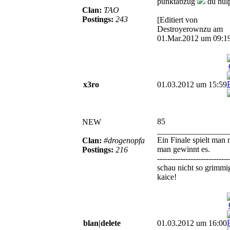
punktabzug
du nul
Clan:
TAO
Postings:
243
[Editiert von
Destroyerownzu am
01.Mar.2012 um 09:1
x3ro
01.03.2012 um 15:59
85
NEW
_________________
Ein Finale spielt man n
Clan:
#drogenopfa
man gewinnt es.
Postings:
216
----------------------------
schau nicht so grimmi
kaice!
blan|delete
01.03.2012 um 16:00