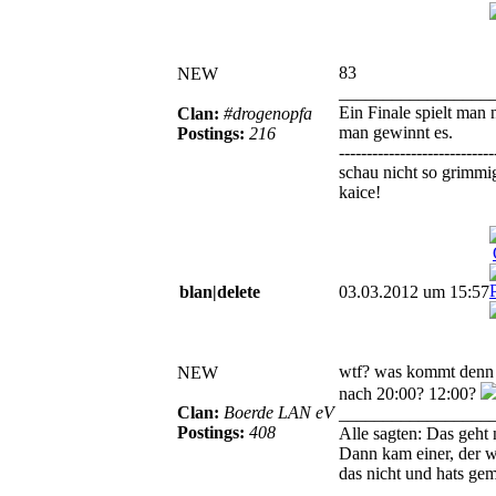
83
NEW
_________________
Ein Finale spielt man n
Clan:
#drogenopfa
man gewinnt es.
Postings:
216
----------------------------
schau nicht so grimmi
kaice!
blan|delete
03.03.2012 um 15:57
wtf? was kommt denn
NEW
nach 20:00? 12:00?
Clan:
Boerde LAN eV
_________________
Postings:
408
Alle sagten: Das geht 
Dann kam einer, der w
das nicht und hats gem