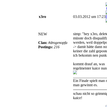
x3ro
03.03.2012 um 17:23
simp: "hey x3ro, delet
NEW
müsste doch disqualifi
werden, weil doppelpos
Clan:
#drogenopfa
-> damit hätte dann n
Postings:
216
keiner die zahl gepost
ich bekomm nen punkt
kommt drauf an, was
regelmeister kaice nun
_________________
Ein Finale spielt man n
man gewinnt es.
----------------------------
schau nicht so grimmi
kaice!