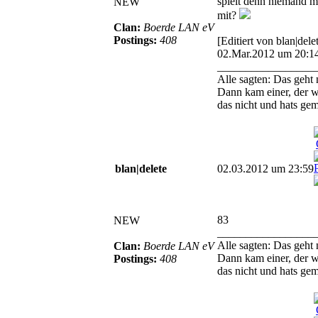
spielt denn niemand m
NEW
mit?
Clan:
Boerde LAN eV
Postings:
408
[Editiert von blan|del
02.Mar.2012 um 20:1
_________________
Alle sagten: Das geht 
Dann kam einer, der w
das nicht und hats gem
blan|delete
02.03.2012 um 23:59
83
NEW
_________________
Alle sagten: Das geht 
Clan:
Boerde LAN eV
Dann kam einer, der w
Postings:
408
das nicht und hats gem