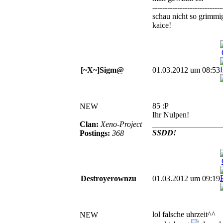
----------------------------
schau nicht so grimmi
kaice!
[~X~]Sigm@
01.03.2012 um 08:53
85 :P
NEW
Ihr Nulpen!
_________________
Clan:
Xeno-Project
SSDD!
Postings:
368
Destroyerownzu
01.03.2012 um 09:19
lol falsche uhrzeit^^
NEW