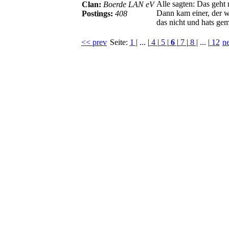
Alle sagten: Das geht 
Clan:
Boerde LAN eV
Dann kam einer, der w
Postings:
408
das nicht und hats gem
<< prev
Seite:
1
| ... |
4
|
5
|
6
|
7
|
8
| ... |
12
n
© BoerdeLAN e.V.
-