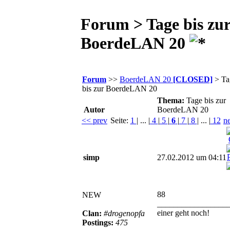
Forum > Tage bis zu
BoerdeLAN 20
Forum
>>
BoerdeLAN 20
[CLOSED]
> Ta
bis zur BoerdeLAN 20
Thema:
Tage bis zur
Autor
BoerdeLAN 20
<< prev
Seite:
1
| ... |
4
|
5
|
6
|
7
|
8
| ... |
12
n
simp
27.02.2012 um 04:11
88
NEW
_________________
einer geht noch!
Clan:
#drogenopfa
Postings:
475