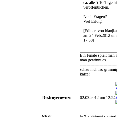
ca. alle 5-10 Tage hi
veröffentlichen.
Noch Fragen?
Viel Erfolg.
[Editiert von blan|ka
am 24.Feb.2012 um
17:38]
_________________
Ein Finale spielt man n
man gewinnt es.
----------------------------
schau nicht so grimmi
kaice!
Destroyerownzu
02.03.2012 um 12:54
[~X~]Sigm@ sie sind
NEW