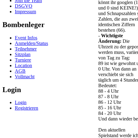
Join the Team
könnt ihr googlen (1
DSGVO
und 0 sind KEINE!)
Impressum
und Schnapszahlen 
Zahlen, die aus zwe
Bombenleger
identischen Ziffern
bestehen (66).
-
Wichtigste
Event Infos
Änderung:
Die
Anmelden/Status
Uhrzeit zu der gepos
Teilnehmer
werden muss, variier
Sitzplan
von Tag zu Tag:
Turniere
89 ist wie gewohnt
Location
0 Uhr. Von dann an
AGB
verschiebt sie sich
Vollmacht
täglich um 4 Stunde
Bedeutet:
Login
88 - 4 Uhr
87 - 8 Uhr
86 - 12 Uhr
Login
85 - 16 Uhr
Registrieren
84 - 20 Uhr
Und dann wieder bei
Den aktuellen
Spielstand werde ic