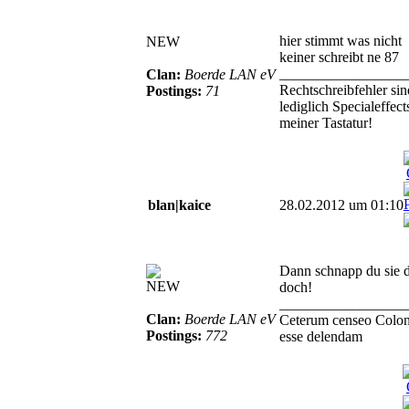
hier stimmt was nicht
NEW
keiner schreibt ne 87
_________________
Clan:
Boerde LAN eV
Rechtschreibfehler sin
Postings:
71
lediglich Specialeffect
meiner Tastatur!
blan|kaice
28.02.2012 um 01:10
Dann schnapp du sie d
NEW
doch!
_________________
Clan:
Boerde LAN eV
Ceterum censeo Colo
Postings:
772
esse delendam