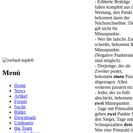
- Editierte Beiträge
fallen komplett aus 
Wertung, den Punkt
bekommt dann der
Nächstschnellste. D
gilt nicht für
Minuspunkte.
- Wer die falsche Za
schreibt, bekommt
3
Minuspunkte.
(Negative Punktest
sind möglich)
- Derjenige, der als
Zweiter postet,
Menü
bekommt
einen
Pun
abgezogen. Allen
Home
weiteren passiert nic
News
- Jeder, der zu früh
Artikel
abschickt, bekommt
Forum
zwei
Minuspunkte.
Suche
- Tage mit Primzahl
Bilder
geben
zwei
Punkte f
Downloads
den Sieger, Tage mit
Umfragen
Schnapszahlen
drei
.
das Team
Was eine Primzahl is