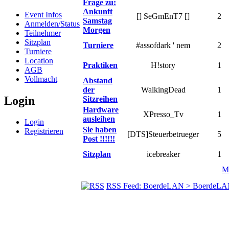
Frage zu:
Ankunft
Event Infos
[] SeGmEnT7 []
2
Samstag
Anmelden/Status
Morgen
Teilnehmer
Sitzplan
Turniere
#assofdark ' nem
2
Turniere
Location
Praktiken
H!story
1
AGB
Vollmacht
Abstand
der
WalkingDead
1
Login
Sitzreihen
Hardware
XPresso_Tv
1
ausleihen
Login
Sie haben
Registrieren
[DTS]Steuerbetrueger
5
Post !!!!!!
Sitzplan
icebreaker
1
Ma
RSS Feed: BoerdeLAN > BoerdeLA
© BoerdeLAN e.V.
-