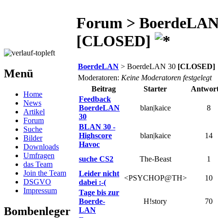
Forum > BoerdeLAN
[CLOSED]
BoerdeLAN
> BoerdeLAN 30
[CLOSED]
Menü
Moderatoren:
Keine Moderatoren festgelegt
Beitrag
Starter
Antwor
Home
Feedback
News
BoerdeLAN
blan|kaice
8
Artikel
30
Forum
BLAN 30 -
Suche
Highscore
blan|kaice
14
Bilder
Havoc
Downloads
Umfragen
suche CS2
The-Beast
1
das Team
Join the Team
Leider nicht
<PSYCHOP@TH>
10
DSGVO
dabei :-(
Impressum
Tage bis zur
Boerde-
H!story
70
Bombenleger
LAN