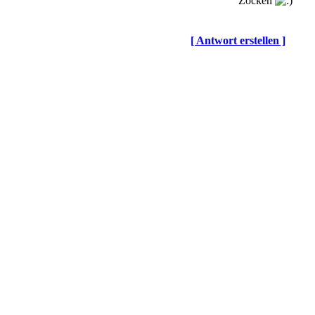
Zocken
[ Antwort erstellen ]
© BoerdeLAN e.V.
-