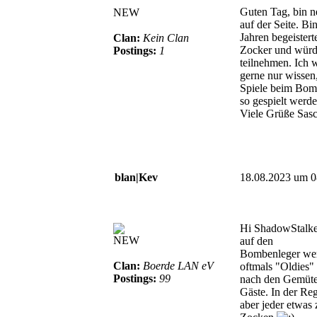
Guten Tag, bin n
NEW
auf der Seite. Bin
Jahren begeister
Clan:
Kein Clan
Zocker und würd
Postings:
1
teilnehmen. Ich 
gerne nur wissen
Spiele beim Bom
so gespielt werd
Viele Grüße Sas
blan|Kev
18.08.2023 um 0
Hi ShadowStalke
NEW
auf den
Bombenleger we
Clan:
Boerde LAN eV
oftmals "Oldies"
Postings:
99
nach den Gemüte
Gäste. In der Reg
aber jeder etwas