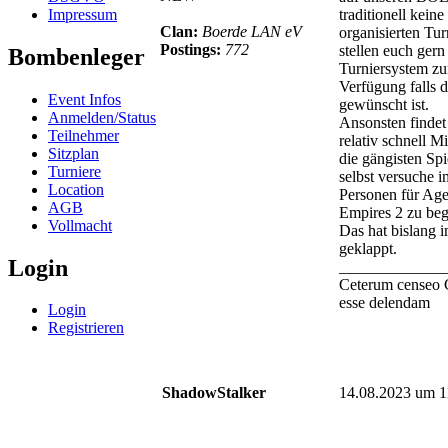
Impressum
traditionell kein
Clan:
Boerde LAN eV
organisierten Tur
Postings:
772
stellen euch gern
Bombenleger
Turniersystem zu
Verfügung falls 
Event Infos
gewünscht ist.
Anmelden/Status
Ansonsten findet 
Teilnehmer
relativ schnell Mi
Sitzplan
die gängisten Spi
Turniere
selbst versuche 
Location
Personen für Age
AGB
Empires 2 zu beg
Vollmacht
Das hat bislang 
geklappt.
Login
_____________
Ceterum censeo 
esse delendam
Login
Registrieren
ShadowStalker
14.08.2023 um 1