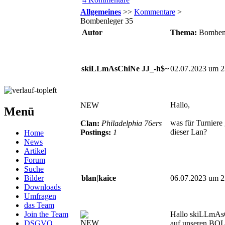
Allgemeines
>>
Kommentare
>
Bombenleger 35
Autor
Thema:
Bomben
skiLLmAsChiNe JJ_-h$~
02.07.2023 um 2
Hallo,
NEW
Menü
was für Turniere 
Clan:
Philadelphia 76ers
dieser Lan?
Postings:
1
Home
News
Artikel
Forum
Suche
Bilder
blan|kaice
06.07.2023 um 2
Downloads
Umfragen
das Team
Join the Team
Hallo skiLLmAs
NEW
DSGVO
auf unseren BOLs