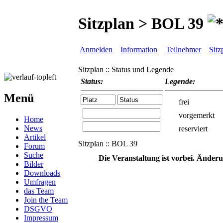
Sitzplan > BOL 39
Anmelden
Information
Teilnehmer
Sitz
Sitzplan :: Status und Legende
Status:
Legende:
Menü
frei
vorgemerkt
Home
News
reserviert
Artikel
Sitzplan :: BOL 39
Forum
Suche
Die Veranstaltung ist vorbei. Änder
Bilder
Downloads
Umfragen
das Team
Join the Team
DSGVO
Impressum