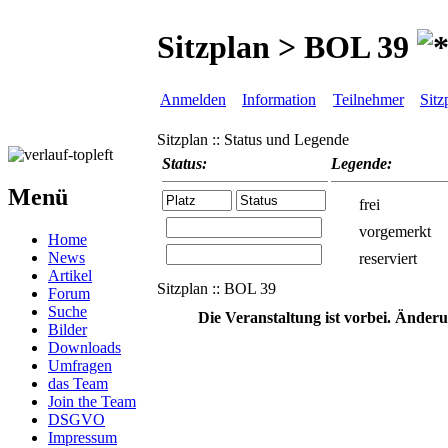
Sitzplan > BOL 39
Anmelden
Information
Teilnehmer
Sitz
Sitzplan :: Status und Legende
Status:
Legende:
Menü
frei
vorgemerkt
Home
News
reserviert
Artikel
Sitzplan :: BOL 39
Forum
Suche
Die Veranstaltung ist vorbei. Änder
Bilder
Downloads
Umfragen
das Team
Join the Team
DSGVO
Impressum