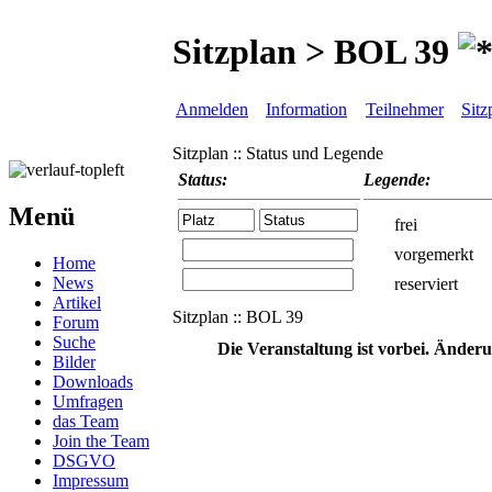
Sitzplan > BOL 39
Anmelden
Information
Teilnehmer
Sitz
Sitzplan :: Status und Legende
Status:
Legende:
Menü
frei
vorgemerkt
Home
News
reserviert
Artikel
Sitzplan :: BOL 39
Forum
Suche
Die Veranstaltung ist vorbei. Änder
Bilder
Downloads
Umfragen
das Team
Join the Team
DSGVO
Impressum