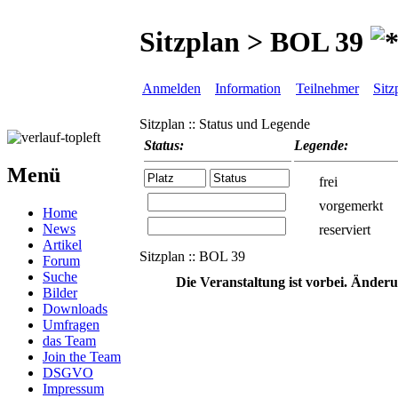
Sitzplan > BOL 39
Anmelden
Information
Teilnehmer
Sitz
Sitzplan :: Status und Legende
Status:
Legende:
Menü
frei
vorgemerkt
Home
News
reserviert
Artikel
Sitzplan :: BOL 39
Forum
Suche
Die Veranstaltung ist vorbei. Änder
Bilder
Downloads
Umfragen
das Team
Join the Team
DSGVO
Impressum