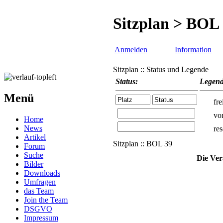
Sitzplan > BOL
Anmelden
Information
Sitzplan :: Status und Legende
Status:
Legend
Menü
fre
vo
Home
News
res
Artikel
Sitzplan :: BOL 39
Forum
Suche
Die Ver
Bilder
Downloads
Umfragen
das Team
Join the Team
DSGVO
Impressum