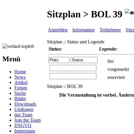
Sitzplan > BOL 39
Anmelden
Information
Teilnehmer
Sitz
Sitzplan :: Status und Legende
Status:
Legende:
Menü
frei
vorgemerkt
Home
News
reserviert
Artikel
Sitzplan :: BOL 39
Forum
Suche
Die Veranstaltung ist vorbei. Änder
Bilder
Downloads
Umfragen
das Team
Join the Team
DSGVO
Impressum