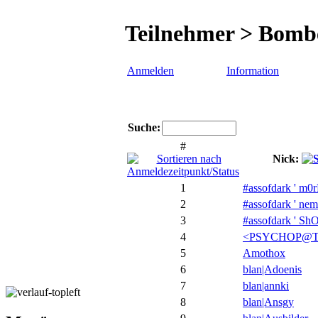
Teilnehmer > Bomb
Anmelden
Information
Suche:
#
Nick:
1
#assofdark ' m0r
2
#assofdark ' nem
3
#assofdark ' Sh
4
<PSYCHOP@
5
Amothox
6
blan|Adoenis
7
blan|annki
8
blan|Ansgy