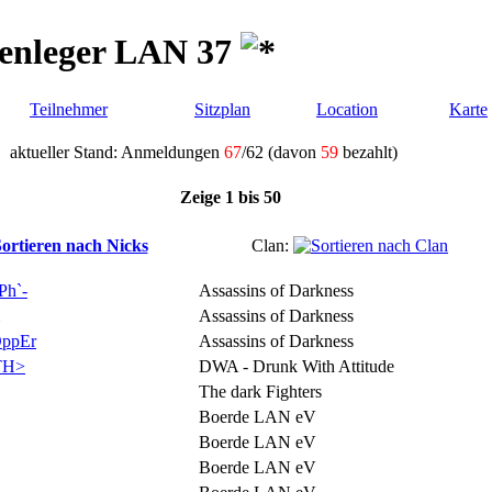
enleger LAN 37
Teilnehmer
Sitzplan
Location
Karte
aktueller Stand: Anmeldungen
67
/62 (davon
59
bezahlt)
Zeige 1 bis 50
Clan:
Ph`-
Assassins of Darkness
Assassins of Darkness
OppEr
Assassins of Darkness
TH>
DWA - Drunk With Attitude
The dark Fighters
Boerde LAN eV
Boerde LAN eV
Boerde LAN eV