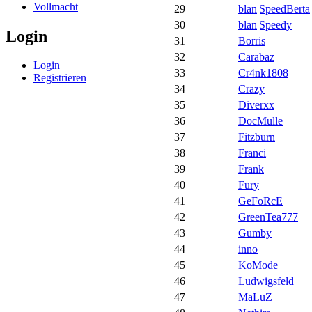
Vollmacht
29
blan|SpeedBerta
30
blan|Speedy
Login
31
Borris
32
Carabaz
Login
33
Cr4nk1808
Registrieren
34
Crazy
35
Diverxx
36
DocMulle
37
Fitzburn
38
Franci
39
Frank
40
Fury
41
GeFoRcE
42
GreenTea777
43
Gumby
44
inno
45
KoMode
46
Ludwigsfeld
47
MaLuZ