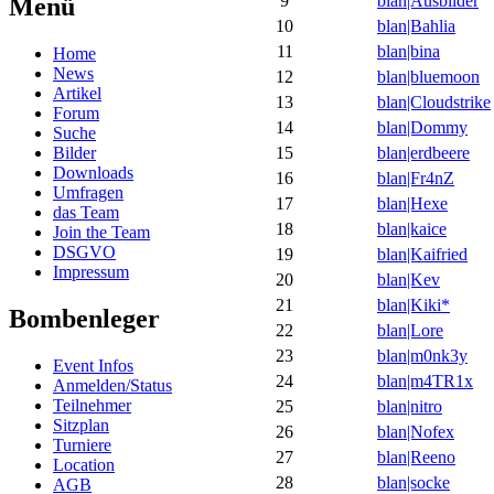
9
blan|Ausbilder
Menü
10
blan|Bahlia
11
blan|bina
Home
News
12
blan|bluemoon
Artikel
13
blan|Cloudstrike
Forum
14
blan|Dommy
Suche
Bilder
15
blan|erdbeere
Downloads
16
blan|Fr4nZ
Umfragen
17
blan|Hexe
das Team
18
blan|kaice
Join the Team
DSGVO
19
blan|Kaifried
Impressum
20
blan|Kev
21
blan|Kiki*
Bombenleger
22
blan|Lore
23
blan|m0nk3y
Event Infos
24
blan|m4TR1x
Anmelden/Status
Teilnehmer
25
blan|nitro
Sitzplan
26
blan|Nofex
Turniere
27
blan|Reeno
Location
28
blan|socke
AGB