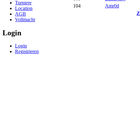
Turniere
104
Amr0d
Location
Z
AGB
Vollmacht
Login
Login
Registrieren
© BoerdeLAN e.V.
-