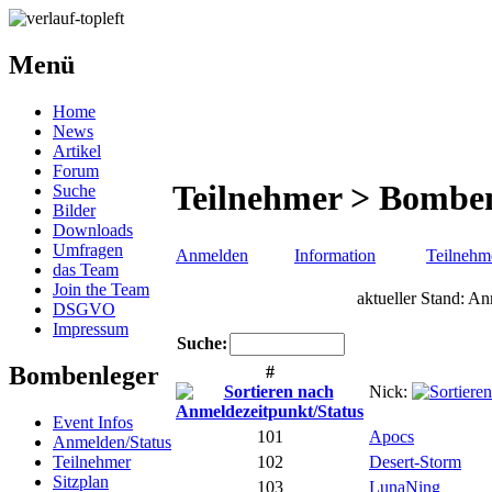
Menü
Home
News
Artikel
Forum
Teilnehmer > Bombe
Suche
Bilder
Downloads
Umfragen
Anmelden
Information
Teilnehm
das Team
Join the Team
aktueller Stand: 
DSGVO
Impressum
Suche:
Bombenleger
#
Nick:
Event Infos
101
Apocs
Anmelden/Status
Teilnehmer
102
Desert-Storm
Sitzplan
103
LunaNing