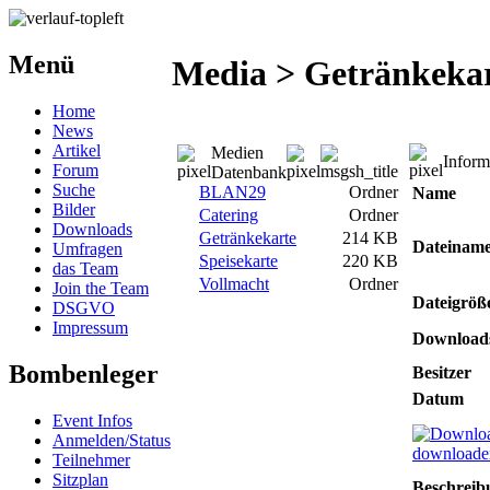
Menü
Media > Getränkeka
Home
News
Artikel
Medien
Inform
Forum
Datenbank
Suche
BLAN29
Ordner
Name
Bilder
Catering
Ordner
Downloads
Getränkekarte
214 KB
Dateinam
Umfragen
Speisekarte
220 KB
das Team
Vollmacht
Ordner
Join the Team
Dateigröß
DSGVO
Impressum
Download
Bombenleger
Besitzer
Datum
Event Infos
Anmelden/Status
downloade
Teilnehmer
Sitzplan
Beschreib