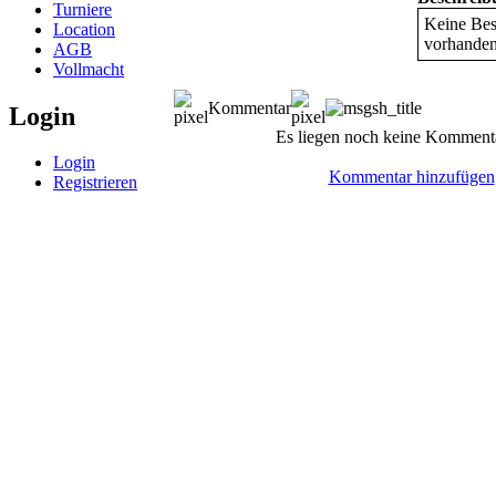
Turniere
Keine Bes
Location
vorhande
AGB
Vollmacht
Kommentar
Login
Es liegen noch keine Kommenta
Login
Kommentar hinzufügen
Registrieren
© BoerdeLAN e.V.
-