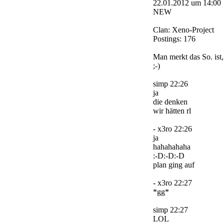
22.01.2012 um 14:00
NEW
Clan: Xeno-Project
Postings: 176
Man merkt das So. ist
;-)
simp 22:26
ja
die denken
wir hätten rl
- x3ro 22:26
ja
hahahahaha
:-D:-D:-D
plan ging auf
- x3ro 22:27
*gg*
simp 22:27
LOL