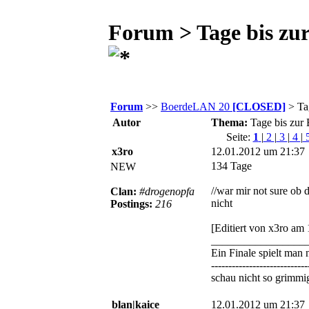
Forum > Tage bis zu
Forum
>>
BoerdeLAN 20
[CLOSED]
> Ta
Autor
Thema:
Tage bis zu
Seite:
1
|
2
|
3
|
4
|
x3ro
12.01.2012 um 21:37
134 Tage
NEW
//war mir not sure ob 
Clan:
#drogenopfa
nicht
Postings:
216
[Editiert von x3ro am
_________________
Ein Finale spielt man 
----------------------------
schau nicht so grimmig
blan|kaice
12.01.2012 um 21:37