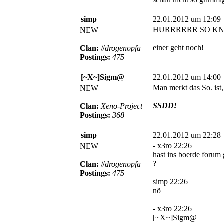
simp
22.01.2012 um 12:09
HURRRRRR SO KN
NEW
_________________
einer geht noch!
Clan:
#drogenopfa
Postings:
475
[~X~]Sigm@
22.01.2012 um 14:00
Man merkt das So. ist
NEW
_________________
SSDD!
Clan:
Xeno-Project
Postings:
368
simp
22.01.2012 um 22:28
- x3ro 22:26
NEW
hast ins boerde forum
?
Clan:
#drogenopfa
Postings:
475
simp 22:26
nö
- x3ro 22:26
[~X~]Sigm@