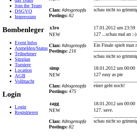
das Team
_________________
Join the Team
schau nicht so grimmig
Clan:
#drogenopfa
DSGVO
Postings:
82
Impressum
x3ro
17.01.2012 um 23:59
Bombenleger
127 ...schau mal an :-)
NEW
_________________
Event Infos
Ein Finale spielt man 
Clan:
#drogenopfa
Anmelden/Status
----------------------------
Postings:
216
Teilnehmer
schau nicht so grimmig
Sitzplan
Turniere
simp
18.01.2012 um 00:00
Location
127 easy as pie
NEW
AGB
_________________
Vollmacht
einer geht noch!
Clan:
#drogenopfa
Postings:
475
Login
zagg
18.01.2012 um 00:00
Login
127. save.
NEW
Registrieren
_________________
schau nicht so grimmig
Clan:
#drogenopfa
Postings:
82