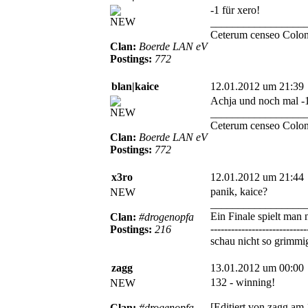
-1 für xero!
NEW
_________________
Ceterum censeo Colon
Clan:
Boerde LAN eV
Postings:
772
blan|kaice
12.01.2012 um 21:39
Achja und noch mal -1,
NEW
_________________
Ceterum censeo Colon
Clan:
Boerde LAN eV
Postings:
772
x3ro
12.01.2012 um 21:44
panik, kaice?
NEW
_________________
Ein Finale spielt man 
Clan:
#drogenopfa
----------------------------
Postings:
216
schau nicht so grimmig
zagg
13.01.2012 um 00:00
132 - winning!
NEW
[Editiert von zagg am
Clan:
#drogenopfa