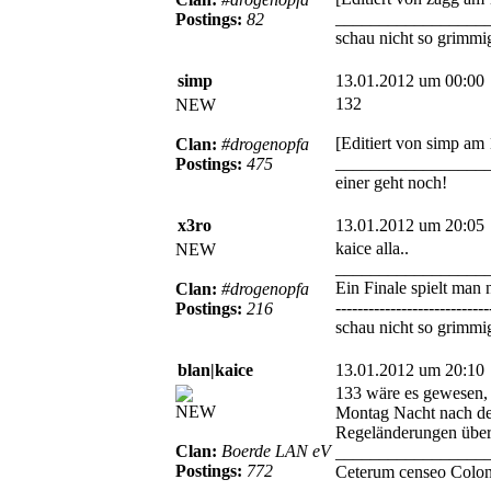
_________________
Postings:
82
schau nicht so grimmig
simp
13.01.2012 um 00:00
132
NEW
[Editiert von simp am
Clan:
#drogenopfa
_________________
Postings:
475
einer geht noch!
x3ro
13.01.2012 um 20:05
kaice alla..
NEW
_________________
Ein Finale spielt man 
Clan:
#drogenopfa
----------------------------
Postings:
216
schau nicht so grimmig
blan|kaice
13.01.2012 um 20:10
133 wäre es gewesen, i
NEW
Montag Nacht nach de
Regeländerungen über
Clan:
Boerde LAN eV
_________________
Postings:
772
Ceterum censeo Colon