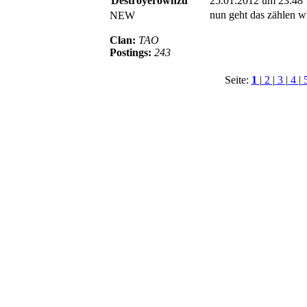
Destroyerownzu
25.01.2012 um 23:48
nun geht das zählen w
NEW
Clan:
TAO
Postings:
243
Seite:
1
|
2
|
3
|
4
|
© BoerdeLAN e.V.
-