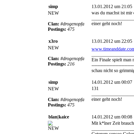
simp
13.01.2012 um 21:05
was du machst ist mir e
NEW
_________________
einer geht noch!
Clan:
#drogenopfa
Postings:
475
x3ro
13.01.2012 um 22:05
NEW
www.timeanddate.com
_________________
Clan:
#drogenopfa
Ein Finale spielt man 
Postings:
216
----------------------------
schau nicht so grimmig
simp
14.01.2012 um 00:07
131
NEW
_________________
einer geht noch!
Clan:
#drogenopfa
Postings:
475
blan|kaice
14.01.2012 um 00:08
Mit k*lner Zeit brauc
NEW
_________________
Ceterum censeo Colon